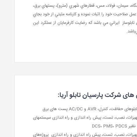
گاه، سیمان، فولاد، مس، قطارهاي شهري (مترو)، پستهاي برق،
 عمل صلاحيت خود را اثبات نموده و كارنامه مثبتي از خود بجاي
ابلوساز ايراني مي باشد كه رضايت كارفرمايان از عملكرد اين
باشد.
 های شرکت پارسیان تابلو آریا:
ت، کنترل، AVR و AC/DC پست های برق
يزات، نصب، تست، پیش راه اندازی و راه اندازی سیستمهای
DCS، PMS
يزات، نصب، تست، پیش راه اندازی و راه اندازی پروژه‌هاي